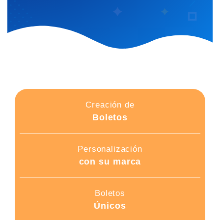
Creación de
Boletos
Personalización
con su marca
Boletos
Únicos